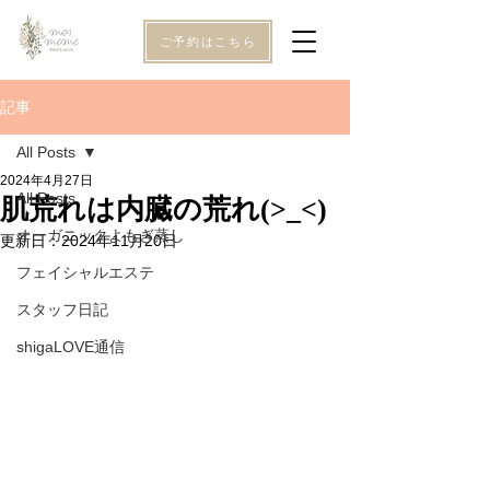
ご予約はこちら
記事
All Posts
2024年4月27日
All Posts
肌荒れは内臓の荒れ(>_<)
オーガニックよもぎ蒸し
更新日：
2024年11月20日
フェイシャルエステ
スタッフ日記
shigaLOVE通信