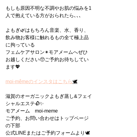
もしも原因不明な不調やお肌の悩みを1
人で抱えている方がおられたら､､､
よもぎ🌿はもちろん音楽、水、香り、
飲み物お客様に触れるもの全て極上品
に拘っている
フェムケアサロン✴︎モアメームへぜひ
お越しください🥺ご予約お待ちしてい
ます💖
moi-mêmeのインスタはこちら
🕊
滋賀のオーガニックよもぎ蒸し&フェイ
シャルエステ🥀✨
モアメーム　moi-meme
ご予約、お問い合わせはトップページ
の下部
公式LINEまたはご予約フォームより🕊