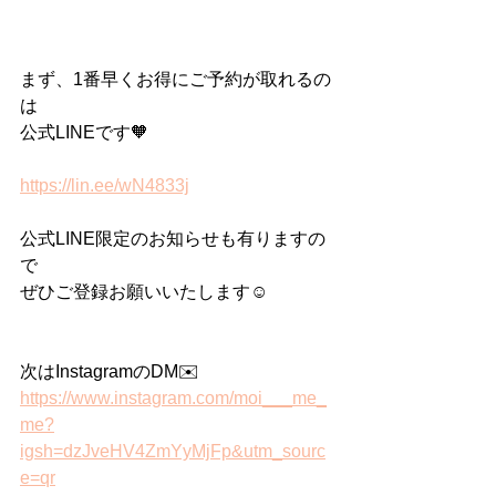
まず、1番早くお得にご予約が取れるの
は
公式LINEです🧡
https://lin.ee/wN4833j
公式LINE限定のお知らせも有りますの
で
ぜひご登録お願いいたします☺️
次はInstagramのDM✉️
https://www.instagram.com/moi___me_
me?
igsh=dzJveHV4ZmYyMjFp&utm_sourc
e=qr