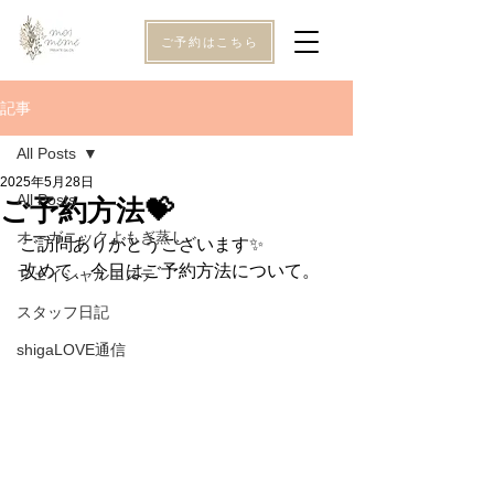
ご予約はこちら
記事
All Posts
2025年5月28日
All Posts
ご予約方法💝
オーガニックよもぎ蒸し
ご訪問ありがとうございます✨
改めて、今日はご予約方法について。
フェイシャルエステ
スタッフ日記
shigaLOVE通信