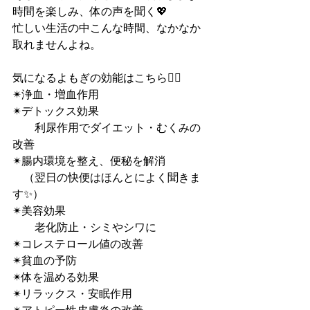
時間を楽しみ、体の声を聞く💖
忙しい生活の中こんな時間、なかなか
取れませんよね。
気になるよもぎの効能はこちら💁‍♀️
✴︎浄血・増血作用
✴︎デトックス効果
　　利尿作用でダイエット・むくみの
改善
✴︎腸内環境を整え、便秘を解消
　（翌日の快便はほんとによく聞きま
す✨）
✴︎美容効果
　　老化防止・シミやシワに
✴︎コレステロール値の改善
✴︎貧血の予防
✴︎体を温める効果
✴︎リラックス・安眠作用