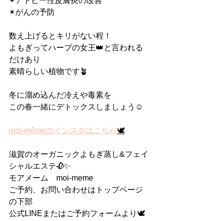
✴︎アトピー性皮膚炎の改善
✴︎がんの予防
数え上げるとキリがない程！
よもぎってハーブの女王👑と言われる
だけあり
素晴らしい植物です🪴
冬に溜め込んだ冷えや毒素を
この春一緒にデトックスしましょう☺️
moi-mêmeのインスタはこちら
🕊
滋賀のオーガニックよもぎ蒸し&フェイ
シャルエステ🥀✨
モアメーム　moi-meme
ご予約、お問い合わせはトップページ
の下部
公式LINEまたはご予約フォームより🕊