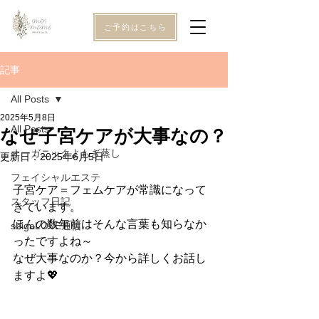
ご予約はこちら
記事
All Posts
2025年5月8日
All Posts
なぜ子宮ケアが大事なの？
オーガニックよもぎ蒸し
更新日：
2025年6月5日
フェイシャルエステ
子宮ケア＝フェムケアが常識になって
スタッフ日記
きています。
ほんの数年前はそんな言葉も知らなか
shigaLOVE通信
ったですよね～
なぜ大事なのか？今から詳しくお話し
ますよ💖