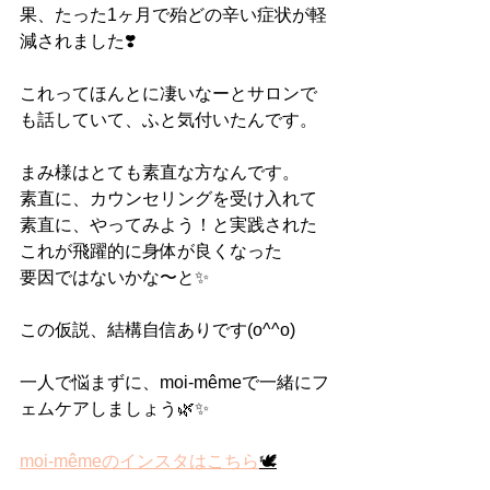
果、たった1ヶ月で殆どの辛い症状が軽
減されました❣️
これってほんとに凄いなーとサロンで
も話していて、ふと気付いたんです。
まみ様はとても素直な方なんです。
素直に、カウンセリングを受け入れて
素直に、やってみよう！と実践された
これが飛躍的に身体が良くなった
要因ではないかな〜と✨
この仮説、結構自信ありです(o^^o)
一人で悩まずに、moi-mêmeで一緒にフ
ェムケアしましょう🌿✨
moi-mêmeのインスタはこちら
🕊