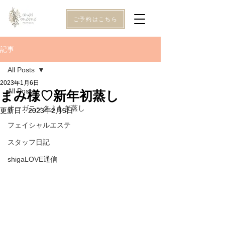
ご予約はこちら
記事
All Posts
2023年1月6日
All Posts
まみ様♡新年初蒸し
オーガニックよもぎ蒸し
更新日：
2023年2月5日
フェイシャルエステ
スタッフ日記
shigaLOVE通信