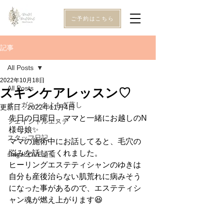
ご予約はこちら
記事
All Posts
2022年10月18日
All Posts
スキンケアレッスン♡
オーガニックよもぎ蒸し
更新日：
2022年11月4日
先日の日曜日、ママと一緒にお越しのN
フェイシャルエステ
様母娘✨
スタッフ日記
ママの施術中にお話してると、毛穴の
悩みを話してくれました。
shigaLOVE通信
ヒーリングエステティシャンのゆきは
自分も産後治らない肌荒れに病みそう
になった事があるので、エステティシ
ャン魂が燃え上がります😆