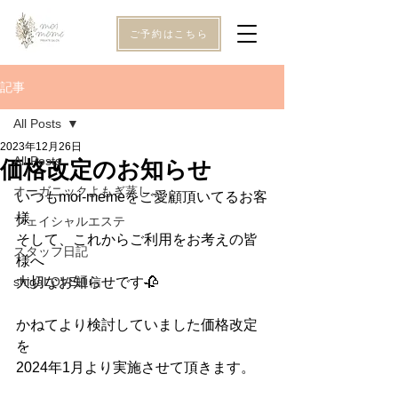
ご予約はこちら
記事
All Posts
2023年12月26日
All Posts
価格改定のお知らせ
オーガニックよもぎ蒸し
いつもmoi-memeをご愛顧頂いてるお客
様
フェイシャルエステ
そして、これからご利用をお考えの皆
スタッフ日記
様へ
shigaLOVE通信
大切なお知らせです🥀
かねてより検討していました価格改定
を
2024年1月より実施させて頂きます。