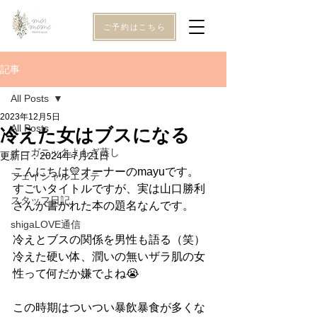
ご予約はこちら
記事
All Posts
2023年12月5日
All Posts
冷えた女はブスになる
オーガニックよもぎ蒸し
更新日：
2024年7月21日
こんにちは💛オーナーのmayuです。
フェイシャルエステ
すごいタイトルですが、実は山口勝利
スタッフ日記
さんが書かれた本の題名なんです。
shigaLOVE通信
冷えとブスの関係を男性も語る（笑）
冷えた硬い体、潤いの無いザラ肌の女
性って何だか嫌でよね😭
この時期はついつい暴飲暴食が多くな