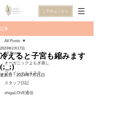
ご予約はこちら
記事
All Posts
2023年2月17日
All Posts
冷えると子宮も縮みます
オーガニックよもぎ蒸し
(;_;)
フェイシャルエステ
更新日：
2024年7月21日
スタッフ日記
shigaLOVE通信