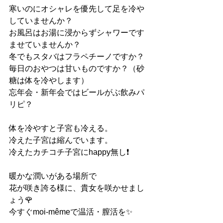
寒いのにオシャレを優先して足を冷や
していませんか？
お風呂はお湯に浸からずシャワーです
ませていませんか？
冬でもスタバはフラペチーノですか？
毎日のおやつは甘いものですか？（砂
糖は体を冷やします）
忘年会・新年会ではビールがぶ飲みパ
リピ？
体を冷やすと子宮も冷える。
冷えた子宮は縮んでいます。
冷えたカチコチ子宮にhappy無し❗️
暖かな潤いがある場所で
花が咲き誇る様に、貴女を咲かせまし
ょう🌹
今すぐmoi-mêmeで温活・膣活を✨