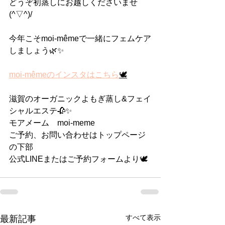
どうぞ初蒸しにお越しくださいませ
(^▽^)/
今年こそmoi-mêmeで一緒にフェムケア
しましょう🌿✨
moi-mêmeのインスタはこちら
🕊
滋賀のオーガニックよもぎ蒸し&フェイ
シャルエステ🥀✨
モアメーム　moi-meme
ご予約、お問い合わせはトップページ
の下部
公式LINEまたはご予約フォームより🕊
すべて表示
最新記事