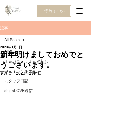
ご予約はこちら
記事
All Posts
2023年1月1日
All Posts
新年明けましておめでと
オーガニックよもぎ蒸し
うございます。
フェイシャルエステ
更新日：
2023年2月4日
スタッフ日記
shigaLOVE通信