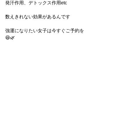
発汗作用、デトックス作用etc
数えきれない効果があるんです
強運になりたい女子は今すぐご予約を
😆🌿
moi-mêmeのインスタはこちら
🕊
滋賀のオーガニックよもぎ蒸し&フェイ
シャルエステ🥀✨
モアメーム　moi-meme
ご予約、お問い合わせはトップページ
の下部
公式LINEまたは
ご予約フォーム
より🕊