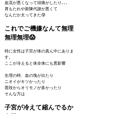
血流が悪くなって頭痛がしたり､､､
胃もたれや新陳代謝が悪くて
なんだか太ってきた😰
これでご機嫌なんて無理
無理無理😱
特に女性は子宮が体の真ん中にありま
す。
ここが冷えると体全体にも悪影響
生理の時、血の塊が出たり
ニオイがキツかったり
普段からオリモノが多かったり
そんな方は
子宮が冷えて縮んでるか