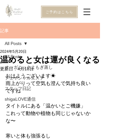
ご予約はこちら
記事
All Posts
2024年5月20日
All Posts
温めると女は運が良くなる
オーガニックよもぎ蒸し
更新日：
4月18日
おはようございます☀
フェイシャルエステ
雨上がりって空気も澄んで気持ち良い
スタッフ日記
ですね
shigaLOVE通信
タイトルにある「温かいとご機嫌」
これって動物や植物も同じじゃないか
な〜
寒いと体も強張るし