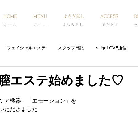
HOME
MENU
よもぎ蒸し
ACCESS
B
ホーム
よもぎ蒸し
メニュー
​アクセス
ブ
フェイシャルエステ
スタッフ日記
shigaLOVE通信
膣エステ始めました♡
ケア機器、「エモーション」を
いただきました