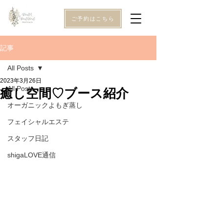
ご予約はこちら
記事
All Posts
2023年3月26日
All Posts
癒し空間♡ブース紹介
オーガニックよもぎ蒸し
フェイシャルエステ
スタッフ日記
shigaLOVE通信