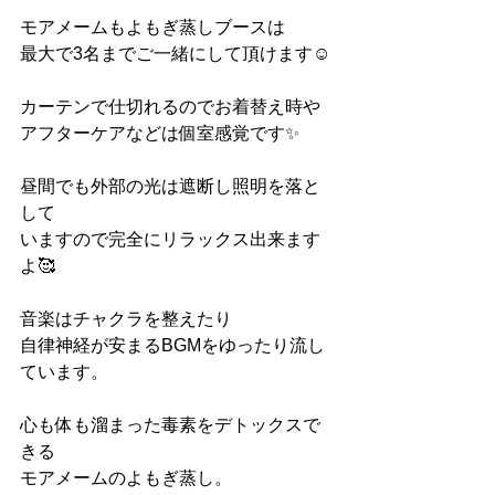
モアメームもよもぎ蒸しブースは
最大で3名までご一緒にして頂けます☺︎
カーテンで仕切れるのでお着替え時や
アフターケアなどは個室感覚です✨
昼間でも外部の光は遮断し照明を落と
して
いますので完全にリラックス出来ます
よ🥰
音楽はチャクラを整えたり
自律神経が安まるBGMをゆったり流し
ています。
心も体も溜まった毒素をデトックスで
きる
モアメームのよもぎ蒸し。