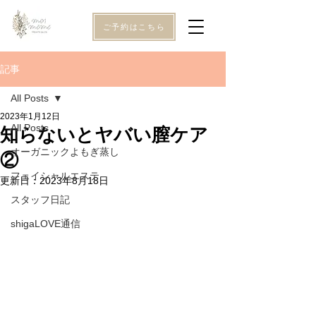
ご予約はこちら
記事
All Posts
2023年1月12日
All Posts
知らないとヤバい膣ケア
オーガニックよもぎ蒸し
②
フェイシャルエステ
更新日：
2023年8月18日
スタッフ日記
shigaLOVE通信