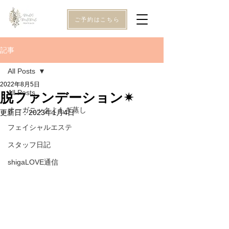
ご予約はこちら
記事
All Posts
2022年8月5日
All Posts
脱ファンデーション✴︎
オーガニックよもぎ蒸し
更新日：
2023年1月4日
フェイシャルエステ
スタッフ日記
shigaLOVE通信