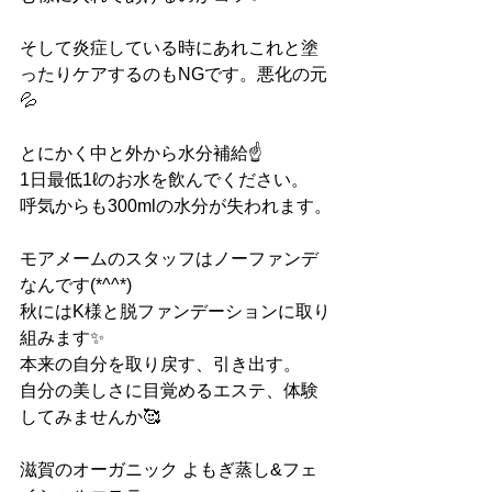
そして炎症している時にあれこれと塗
ったりケアするのもNGです。悪化の元
💦
とにかく中と外から水分補給☝️
1日最低1ℓのお水を飲んでください。
呼気からも300mlの水分が失われます。
モアメームのスタッフはノーファンデ
なんです(*^^*)
秋にはK様と脱ファンデーションに取り
組みます✨
本来の自分を取り戻す、引き出す。
自分の美しさに目覚めるエステ、体験
してみませんか🥰
滋賀のオーガニック よもぎ蒸し&フェ