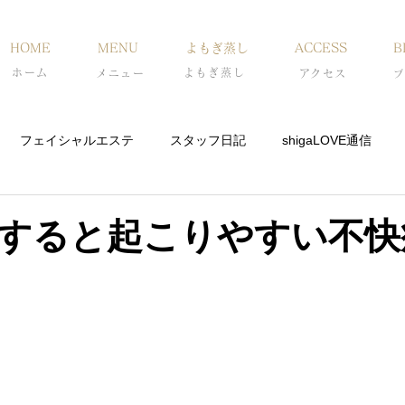
HOME
MENU
よもぎ蒸し
ACCESS
B
ホーム
よもぎ蒸し
メニュー
​アクセス
ブ
フェイシャルエステ
スタッフ日記
shigaLOVE通信
すると起こりやすい不快