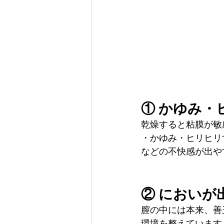
① かゆみ・
乾燥すると粘膜が敏
・かゆみ・ヒリヒリ
などの不快感が出や
② においが
膣の中には本来、善
環境を整えています