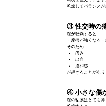
乾燥してバランスが
③ 性交時の
膣が乾燥すると
・摩擦が強くなる・
そのため
痛み
出血
違和感
が起きることがあり
④ 小さな傷
膣の粘膜はとても薄