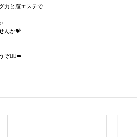
グ力と膣エステで
✨
せんか💝
‍♂️‍➡️