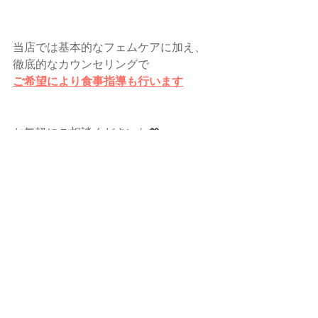
当店では基本的なフェムケアに加え、
徹底的なカウンセリングで
ご希望により食事指導も行います
お気軽にご相談くださいね💖
滋賀のオーガニックよもぎ蒸し&
フェイシャルエステ🥀✨
モアメーム　moi-meme
ご予約、お問い合わせは
公式LINE
または
ご予約フォーム
より🕊