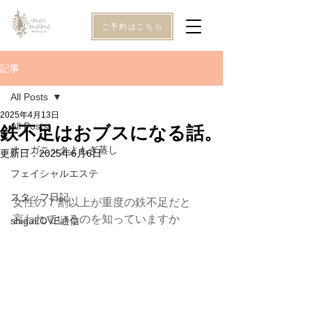
ご予約はこちら
記事
All Posts
2025年4月13日
All Posts
鉄不足はおブスになる話。
オーガニックよもぎ蒸し
更新日：
2025年6月6日
フェイシャルエステ
スタッフ日記
女性の７割以上が重度の鉄不足だと
言われているのを知っていますか
shigaLOVE通信