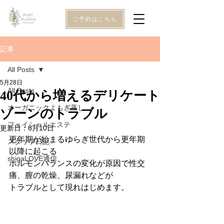
ご予約はこちら
記事
All Posts
5月28日
All Posts
40代から増えるデリケート
オーガニックよもぎ蒸し
ゾーンのトラブル
フェイシャルエステ
更新日：
6月10日
更年期が始まるゆらぎ世代から更年期
スタッフ日記
以降に起こる
shigaLOVE通信
ホルモンバランスの変化が原因で性交
痛、膣の乾燥、尿漏れなどが
トラブルとして現れはじめます。