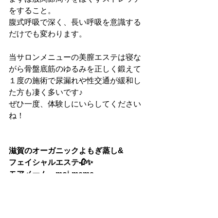
をすること。
腹式呼吸で深く、長い呼吸を意識する
だけでも変わります。
当サロンメニューの美膣エステは寝な
がら骨盤底筋のゆるみを正しく鍛えて
１度の施術で尿漏れや性交通が緩和し
た方も凄く多いです♪
ぜひ一度、体験しにいらしてください
ね！
滋賀のオーガニックよもぎ蒸し&
フェイシャルエステ🥀✨
モアメーム　moi-meme
ご予約、お問い合わせはトップページ
の下部
公式LINE
または
ご予約フォーム
より🕊