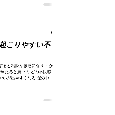
起こりやすい不
燥すると粘膜が敏感になり ・か
当たると痛い などの不快感
においが出やすくなる 膣の中に
多く存在し、 環境を整えて
が崩れるとにおいが気になる
が乾燥すると ・摩擦が強くな
そのため 痛み 出血 違和感
④ 小さな傷ができやすい 膣の
 乾燥すると ・小さな裂傷・