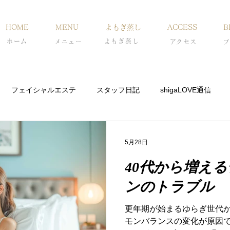
HOME
MENU
よもぎ蒸し
ACCESS
B
ホーム
よもぎ蒸し
メニュー
​アクセス
ブ
フェイシャルエステ
スタッフ日記
shigaLOVE通信
5月28日
40代から増え
ンのトラブル
更年期が始まるゆらぎ世代か
モンバランスの変化が原因