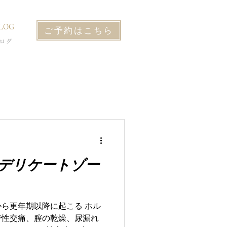
LOG
ご予約はこちら
ログ
るデリケートゾー
ら更年期以降に起こる ホル
で性交痛、膣の乾燥、尿漏れ