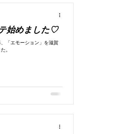
じ などが起こる場合があり
やすい 潤いが不足すると ・
する と言われています。 ど
テ始めました♡
まりましたか？ 体の渇きはど
 特にデリケートゾーンは生
器、「エモーション」を滋賀
いですね😭 当店のカウンセリ
した。
もリセット！ 今年の春はウキ
んか💝 人気メニューなので