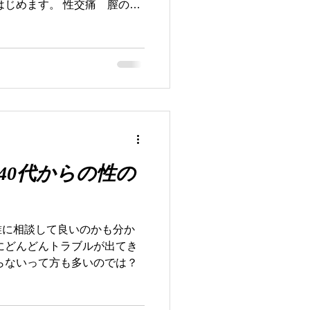
はじめます。 性交痛 膣の感
ら分泌される女性ホルモン
い、 膣粘膜が萎縮して乾燥
することで生じます。 女性
を抱えているのですが デリ
トナーにも相談しにくく 我
りすることで どんどん心に
にくかったり 行為自体に嫌
まずは簡単なセルフケアか
ゆらぎ世代は自律神経も乱れる
40代からの性の
の見直しから。 適度な運動
スの摂れた和食中心のお食
 食事面ではビタミンEや亜
ることで女性ホルモンの代謝
誰に相談して良いのかも分か
をサポートすることが期待さ
すごく大切になってきますの
らないって方も多いのでは？
..