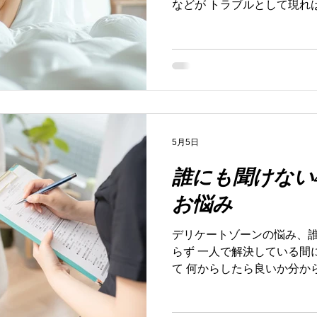
などが トラブルとして現れ
想、ヒリつきを解決 卵巣か
（エストロゲン）の減少に伴
したり骨盤底筋群が衰えたり
の８割がこういったトラブル
ケートな問題だからこそパー
慢したまま性行為を行なった
蓋をしていくことで結果濡れ
悪感を抱く方も多いです。 
5月5日
ら！ ⚫生活習慣の見直し 
誰にも聞けない
方が多いのでまずは生活習慣
やストレッチ、栄養バラン
お悩み
事、早寝早起きの徹底です。
鉛などを積極的に取り入れ
デリケートゾーンの悩み、
促進、 女性ホルモンの働き
らず 一人で解決している間にどんどんトラブルが出てき
れています。 また、睡眠も
て 何からしたら良いか分か
でゆっくり湯船に浸かること、