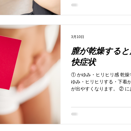
3月10日
膣が乾燥すると
快症状
① かゆみ・ヒリヒリ感 乾
ゆみ・ヒリヒリする・下着が
が出やすくなります。 ② 
は本来、善玉菌（乳酸菌）が
います。 乾燥してバランス
方も。 ③ 性交時の痛み 膣
る・粘膜が傷つきやすくなる 
が起きることがあります。 
粘膜はとても薄く繊細です。