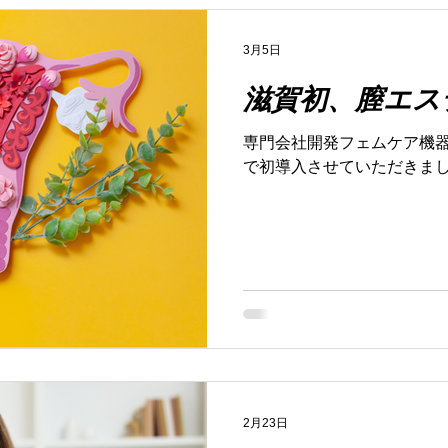
ヒリヒリ・排尿時のしみる感
ます。 ⑤ 膣の弾力が低下し
3月5日
粘膜が薄くなる・弾力が低下
滋賀初、膣エス
うでしょう💦 いくつ当ては
の場所であっても不快ですが
専門会社開発フェムケア機
活の質が悪化する 症状が多
で初導入させていただきま
ング力と膣エステで 心も体
ウキ✨ 女性を楽しんでみませ
ご予約はお早めにどうぞ🏃‍♂
2月23日