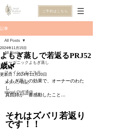
ご予約はこちら
記事
All Posts
2024年11月15日
All Posts
よもぎ蒸しで若返るPRJ52
オーガニックよもぎ蒸し
歳🌿
フェイシャルエステ
更新日：
2024年11月20日
よもぎ蒸しの効果で、オーナーのわた
スタッフ日記
し
shigaLOVE通信
真由姉が一番感動したこと…
それはズバリ若返り
です！！